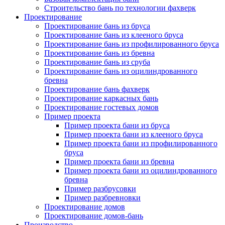
Строительство бань по технологии фахверк
Проектирование
Проектирование бань из бруса
Проектирование бань из клееного бруса
Проектирование бань из профилированного бруса
Проектирование бань из бревна
Проектирование бань из сруба
Проектирование бань из оцилиндрованного
бревна
Проектирование бань фахверк
Проектирование каркасных бань
Проектирование гостевых домов
Пример проекта
Пример проекта бани из бруса
Пример проекта бани из клееного бруса
Пример проекта бани из профилированного
бруса
Пример проекта бани из бревна
Пример проекта бани из оцилиндрованного
бревна
Пример разбрусовки
Пример разбревновки
Проектирование домов
Проектирование домов-бань
Производство