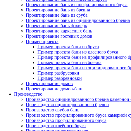
Проектирование бань из профилированного бруса
Проектирование бань из бревна
Проектирование бань из сруба
Проектирование бань из оцилиндрованного бревна
Проектирование бань фахверк
Проектирование каркасных бань
Проектирование гостевых домов
Пример проекта
Пример проекта бани из бруса
Пример проекта бани из клееного бруса
Пример проекта бани из профилированного б
Пример проекта бани из бревна
Пример проекта бани из оцилиндрованного б
Пример разбрусовки
Пример разбревновки
Проектирование домов
Проектирование домов-бань
Производство
Производство оцилиндрованного бревна камерной
Производство оцилиндрованного бревна
Производство срубов бань
Производство профилированного бруса камерной 
Производство профилированного бруса
Производство клеёного бруса
Производство пиломатериалов