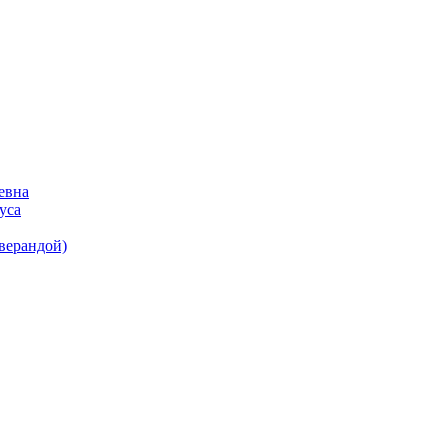
евна
уса
(верандой)