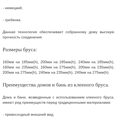
- немецкий;
- гребенка.
Данная технология обеспечивает собранному дому высокую
прочность соединения.
Размеры бруса:
160мм на 185мм(h), 200мм на 185мм(h), 240мм на 185мм(h),
160мм на 235мм(h), 160мм на 275мм(h), 200мм на 235мм(h),
200мм на 275мм(h), 240мм на 235мм(h), 240мм на 275мм(h)
Преимущества домов и бань из клееного бруса.
Дома и бани, возведенные с использованием клееного бруса,
имеют ряд преимуществ перед традиционными материалами:
- превосходный внешний вид;