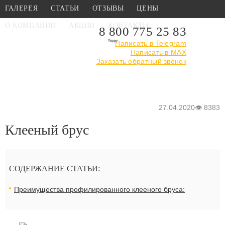
ГАЛЕРЕЯ
СТАТЬИ
ОТЗЫВЫ
ЦЕНЫ
О КОМПАНИИ
АКЦИИ
КОНТАКТЫ
8 800 775 25 83
Написать в Telegram
Написать в MAX
Главная
›
Статьи
›
Клееный брус
Заказать обратный звонок
27.04.2020
👁
8383
Клееный брус
СОДЕРЖАНИЕ СТАТЬИ:
Преимущества профилированного клееного бруса: