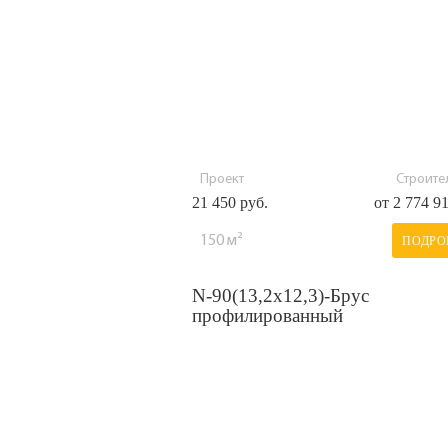
Проект
Строител
21 450 руб.
от 2 774 9
150 м²
ПОДРО
N-90(13,2х12,3)-Брус
профилированный