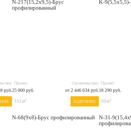
N-217(15,2x9,5)-Брус
K-9(5,5х5,5)
профилированный
ьство:
Проект
Строительство:
Проект
88 руб.
25 000 руб.
от 2 446 634 руб.
18 290 руб.
152 м²
50 м²
БНЕЕ
ПОДРОБНЕЕ
N-68(9х8)-Брус профилированный
N-31-9(15,4х
профилиров