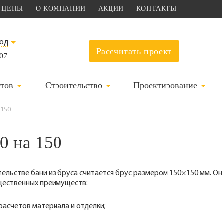
ЦЕНЫ
О КОМПАНИИ
АКЦИИ
КОНТАКТЫ
род
Рассчитать проект
-07
ктов
Строительство
Проектирование
 150
0 на 150
ельстве бани из бруса считается брус размером 150×150 мм. Он
щественных преимуществ:
расчетов материала и отделки;