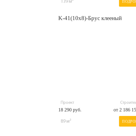
139 м²
ПОДРО
K-41(10х8)-Брус клееный
Проект
Строител
18 290 руб.
от 2 186 1
89 м²
ПОДРО