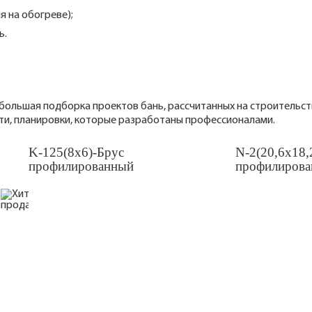
я на обогреве);
ь.
большая подборка проектов бань, рассчитанных на строительств
ти, планировки, которые разработаны профессионалами.
K-125(8х6)-Брус
N-2(20,6х18,
профилированный
профилиров