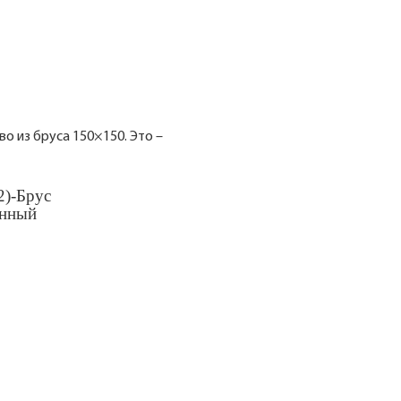
о из бруса 150×150. Это –
2)-Брус
анный