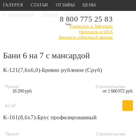
ГАЛЕРЕЯ
СТАТЬИ
ОТЗЫВЫ
ЦЕНЫ
О КОМПАНИИ
АКЦИИ
КОНТАКТЫ
8 800 775 25 83
Написать в Telegram
Написать в MAX
Главная
›
Каталог
›
Бани 6 на 7 с мансардой
Заказать обратный звонок
Бани 6 на 7 с мансардой
K-121(7,6х6,0)-Бревно рубленое (Сруб)
Проект
Строительство:
18 290 руб.
от 1 660 972 руб.
62 м²
K-161(8,6х7)-Брус профилированный
Проект
Строительство: