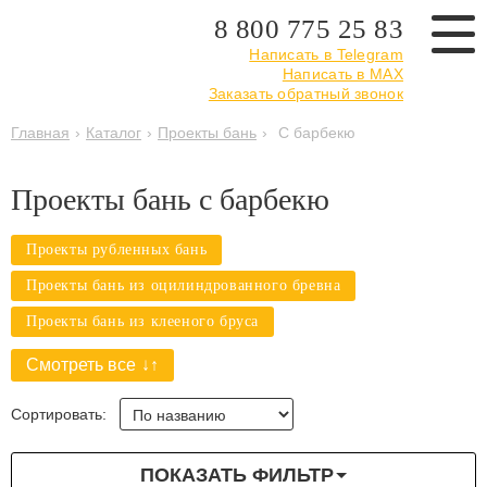
8 800 775 25 83
Написать в Telegram
Написать в MAX
Заказать обратный звонок
Главная
›
Каталог
›
Проекты бань
›
С барбекю
Проекты бань с барбекю
Проекты рубленных бань
Проекты бань из оцилиндрованного бревна
Проекты бань из клееного бруса
Проекты бань из профилированного бруса
Смотреть все
Типовые проекты бань
Лучшие проекты бань
Сортировать:
Готовые проекты бань
Оригинальные проекты бань
Проекты русских бань
Русские бани из бруса
ПОКАЗАТЬ ФИЛЬТР