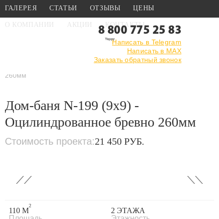
ГАЛЕРЕЯ
СТАТЬИ
ОТЗЫВЫ
ЦЕНЫ
О КОМПАНИИ
АКЦИИ
КОНТАКТЫ
8 800 775 25 83
Написать в Telegram
Написать в MAX
Главная
›
Каталог
›
Проекты бань
Заказать обратный звонок
›
Из оцилиндрованного
бревна
›
Дом-баня N-199 (9x9) - Оцилиндрованное бревно
260мм
Дом-баня N-199 (9x9) -
Оцилиндрованное бревно 260мм
Стоимость проекта:
21 450 РУБ.
‹
›
2
110 М
2 ЭТАЖА
Площадь
Этажность