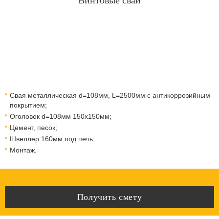
Винтовые сваи
Свая металлическая d=108мм, L=2500мм с антикоррозийным
покрытием;
Оголовок d=108мм 150x150мм;
Цемент, песок;
Швеллер 160мм под печь;
Монтаж.
Получить смету