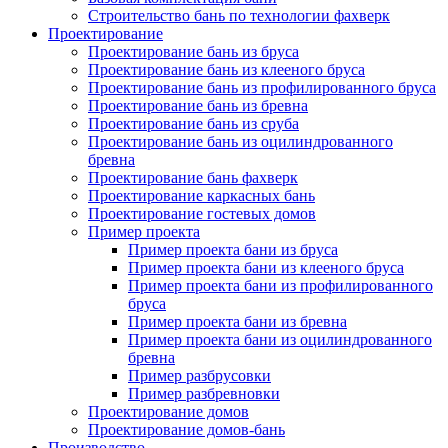
Строительство бань по технологии фахверк
Проектирование
Проектирование бань из бруса
Проектирование бань из клееного бруса
Проектирование бань из профилированного бруса
Проектирование бань из бревна
Проектирование бань из сруба
Проектирование бань из оцилиндрованного
бревна
Проектирование бань фахверк
Проектирование каркасных бань
Проектирование гостевых домов
Пример проекта
Пример проекта бани из бруса
Пример проекта бани из клееного бруса
Пример проекта бани из профилированного
бруса
Пример проекта бани из бревна
Пример проекта бани из оцилиндрованного
бревна
Пример разбрусовки
Пример разбревновки
Проектирование домов
Проектирование домов-бань
Производство