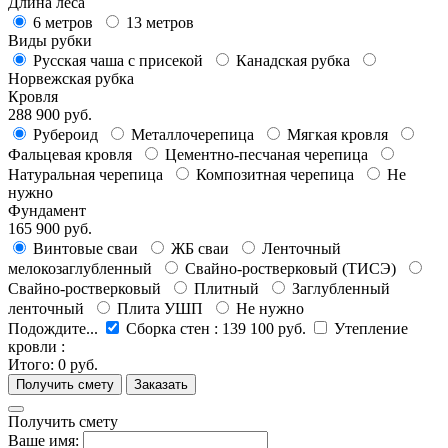
Длина леса
6 метров
13 метров
Виды рубки
Русская чаша с присекой
Канадская рубка
Норвежская рубка
Кровля
288 900 руб.
Рубероид
Металлочерепица
Мягкая кровля
Фальцевая кровля
Цементно-песчаная черепица
Натуральная черепица
Композитная черепица
Не
нужно
Фундамент
165 900 руб.
Винтовые сваи
ЖБ сваи
Ленточный
мелокозаглубленный
Свайно-ростверковый (ТИСЭ)
Свайно-ростверковый
Плитный
Заглубленный
ленточный
Плита УШП
Не нужно
Подождите...
Сборка стен
:
139 100 руб.
Утепление
кровли
:
Итого:
0 руб.
Получить смету
Ваше имя: