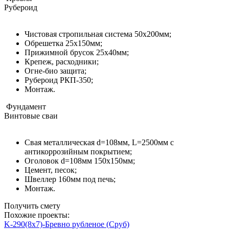
Рубероид
Чистовая стропильная система 50х200мм;
Обрешетка 25х150мм;
Прижимной брусок 25х40мм;
Крепеж, расходники;
Огне-био защита;
Рубероид РКП-350;
Монтаж.
Фундамент
Винтовые сваи
Свая металлическая d=108мм, L=2500мм с
антикоррозийным покрытием;
Оголовок d=108мм 150x150мм;
Цемент, песок;
Швеллер 160мм под печь;
Монтаж.
Получить смету
Похожие проекты:
K-290(8x7)-Бревно рубленое (Сруб)