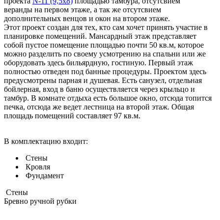
проекта
N-11 (9,5х8)
площадью тамбура, отсутсвием
веранды на первом этаже, а так же отсутсвием
дополнительных венцов и окон на втором этаже.
Этот проект создан для тех, кто сам хочет принять участие в
планировке помещений. Мансардный этаж представляет
собой пустое помещение площадью почти 50 кв.м, которое
можно разделить по своему усмотрению на спальни или же
оборудовать здесь бильярдную, гостиную. Первый этаж
полностью отведен под банные процедуры. Проектом здесь
предусмотрены парная и душевая. Есть санузел, отдельная
бойлерная, вход в баню осуществляется через крыльцо и
тамбур. В комнате отдыха есть большое окно, отсюда топится
печка, отсюда же ведет лестница на второй этаж. Общая
площадь помещений составляет 97 кв.м.
В комплектацию входит:
Стены
Кровля
Фундамент
Стены
Бревно ручной рубки