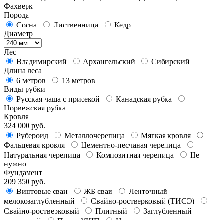
Фахверк
Порода
Сосна
Лиственница
Кедр
Диаметр
Лес
Владимирский
Архангельский
Сибирский
Длина леса
6 метров
13 метров
Виды рубки
Русская чаша с присекой
Канадская рубка
Норвежская рубка
Кровля
324 000 руб.
Рубероид
Металлочерепица
Мягкая кровля
Фальцевая кровля
Цементно-песчаная черепица
Натуральная черепица
Композитная черепица
Не
нужно
Фундамент
209 350 руб.
Винтовые сваи
ЖБ сваи
Ленточный
мелокозаглубленный
Свайно-ростверковый (ТИСЭ)
Свайно-ростверковый
Плитный
Заглубленный