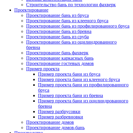
Строительство бань по технологии фахверк
Проектирование
Проектирование бань из бруса
Проектирование бань из клееного бруса
Проектирование бань из профилированного бруса
Проектирование бань из бревна
Проектирование бань из сруба
Проектирование бань из оцилиндрованного
бревна
Проектирование бань фахверк
Проектирование каркасных бань
Проектирование гостевых домов
Пример проекта
Пример проекта бани из бруса
Пример проекта бани из клееного бруса
Пример проекта бани из профилированного
бруса
Пример проекта бани из бревна
Пример проекта бани из оцилиндрованного
бревна
Пример разбрусовки
Пример разбревновки
Проектирование домов
Проектирование домов-бань
Производство