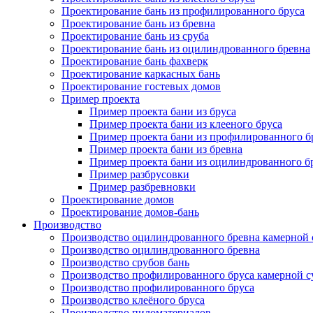
Проектирование бань из профилированного бруса
Проектирование бань из бревна
Проектирование бань из сруба
Проектирование бань из оцилиндрованного бревна
Проектирование бань фахверк
Проектирование каркасных бань
Проектирование гостевых домов
Пример проекта
Пример проекта бани из бруса
Пример проекта бани из клееного бруса
Пример проекта бани из профилированного б
Пример проекта бани из бревна
Пример проекта бани из оцилиндрованного б
Пример разбрусовки
Пример разбревновки
Проектирование домов
Проектирование домов-бань
Производство
Производство оцилиндрованного бревна камерной
Производство оцилиндрованного бревна
Производство срубов бань
Производство профилированного бруса камерной 
Производство профилированного бруса
Производство клеёного бруса
Производство пиломатериалов