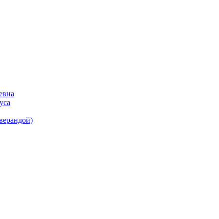
евна
уса
(верандой)